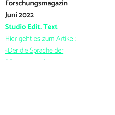
Forschungsmagazin
Juni 2022
Studio Edit. Text
Hier geht es zum Artikel:
«
Der die Sprache der
Bäume versteht
»
Studio Edit GmbH
Hardturmstrasse 169
8005 Zürich
Schweiz
hallo@studio-edit.ch