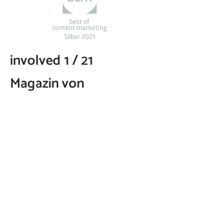
involved
1 / 21
Magazin von
Swissmem
Studio Edit.
Konzeption
/ Redaktion /
Projektleitung
/
Creative Direction